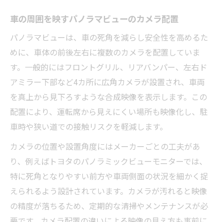
車の周囲を映すパノラマビューのカメラ配置
パノラマビューは、車の死角を減らし安全性を高めるた
めに、車体の前後左右に複数のカメラを配置していま
す。一般的にはフロントグリル、リアバンパー、左右ド
アミラー下部など4カ所に広角カメラが設置され、車両
を真上から見下ろすような合成映像を表示します。この
配置により、運転席から見えにくい場所も映像化し、駐
車時や狭い道での接触リスクを軽減します。
カメラの位置や設置角度にはメーカーごとの工夫があ
り、例えばトヨタのパノラミックビューモニターでは、
特に死角となりやすい前方や車両側面の状況を細かく捉
えられるよう設計されています。カメラが汚れると映像
の精度が落ちるため、定期的な清掃やメンテナンスが必
要です。カメラ配置の違いによる映像の見え方も事前に