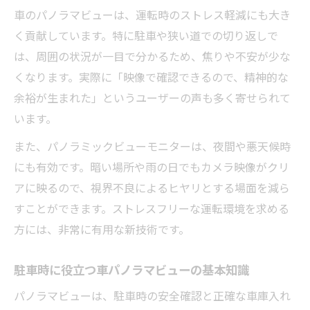
ント
車のパノラマビューは、運転時のストレス軽減にも大き
パノラマビュー不要と感じる前に知るべき
く貢献しています。特に駐車や狭い道での切り返しで
こと
は、周囲の状況が一目で分かるため、焦りや不安が少な
くなります。実際に「映像で確認できるので、精神的な
車でパノラマビューを活かす設定のコツ
余裕が生まれた」というユーザーの声も多く寄せられて
います。
また、パノラミックビューモニターは、夜間や悪天候時
にも有効です。暗い場所や雨の日でもカメラ映像がクリ
アに映るので、視界不良によるヒヤリとする場面を減ら
すことができます。ストレスフリーな運転環境を求める
方には、非常に有用な新技術です。
駐車時に役立つ車パノラマビューの基本知識
パノラマビューは、駐車時の安全確認と正確な車庫入れ