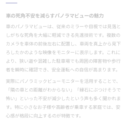
車に搭載されるパノラマビューの仕組みを解説
車の死角不安を減らすパノラマビューの魅力
車の周囲を映すパノラマビューのカメラ配
置
車のパノラマビューは、従来のミラーや目視では見落と
パノラマビューの映像合成技術を車で体感
しがちな死角を大幅に軽減できる先進技術です。複数の
カメラを車体の前後左右に配置し、車両を真上から見下
車にパノラマビューを搭載するメリットと
ろしたかのような映像をモニターに表示します。これに
注意点
より、狭い道や混雑した駐車場でも周囲の障害物や歩行
死角を可視化する車のパノラマ表示方法
者を瞬時に確認でき、安全運転への自信が高まります。
車のパノラマビューはどのように動作する
実際にパノラミックビューモニターを活用することで、
か
「隣の車との距離がわからない」「縁石にぶつけそうで
狭い道で活躍するパノラミックビューモニター
怖い」といった不安が減少したという声も多く聞かれま
の特徴
す。特に小さなお子様や高齢者が乗車する家庭では、安
車のパノラミックビューモニターが狭い道
心感が格段に向上するのが特徴です。
で便利な理由
狭い道でも安心できる車パノラマビュー活