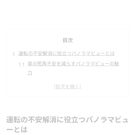
目次
運転の不安解消に役立つパノラマビューとは
車の死角不安を減らすパノラマビューの魅
力
初心者も安心できる車のパノラマビューモ
ニター活用法
狭い道でも車の安全確認がしやすい理由
運転時のストレスを軽減する車の新技術
運転の不安解消に役立つパノラマビュ
駐車時に役立つ車パノラマビューの基本知
ーとは
識