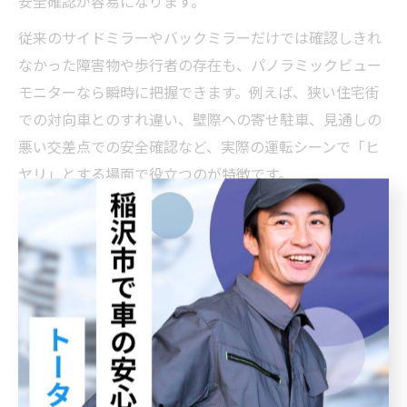
安全確認が容易になります。
従来のサイドミラーやバックミラーだけでは確認しきれ
なかった障害物や歩行者の存在も、パノラミックビュー
モニターなら瞬時に把握できます。例えば、狭い住宅街
での対向車とのすれ違い、壁際への寄せ駐車、見通しの
悪い交差点での安全確認など、実際の運転シーンで「ヒ
ヤリ」とする場面で役立つのが特徴です。
このような便利さから、最近ではトヨタをはじめ多くの
メーカーがパノラミックビューモニター搭載車を販売し
ています。導入により、日常の運転ストレスや接触事故
のリスクを大きく軽減できる点が、多くのユーザーに評
価されています。
狭い道でも安心できる車パノラマビュー活用術