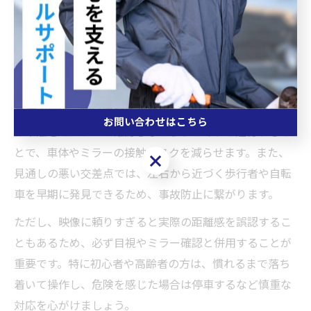
パノラマビューを活用する際は、まずモニターに映し出
される車両周囲の状況を落ち着いて確認しましょう。狭
い道では、前方・側方の障害物や歩行者の動きがリアル
タイムで映るため、運転者自身が「どこに注意を払うべ
きか」を把握しやすくなります。
具体的には、細い路地でのすれ違い時には、車幅や壁と
お問い合わせはこちら
の距離をモニターで確認しながらゆっくりと進行するこ
とで、車体やミラーの接触リスクを減らせます。また、
お問い合わせはこちら
見通しの悪い交差点では、左右から近づく歩行者や自転
車を早期に発見できるため、事故防止に繋がります。
ただし、映像に頼りすぎると実際の距離感を誤認するこ
ともあるため、必ず目視やミラー確認と併用することが
重要です。特に初心者や高齢者の方は、慣れるまで落ち
着いて操作し、危険を感じた場合は停車するなど慎重な
対応を心がけましょう。