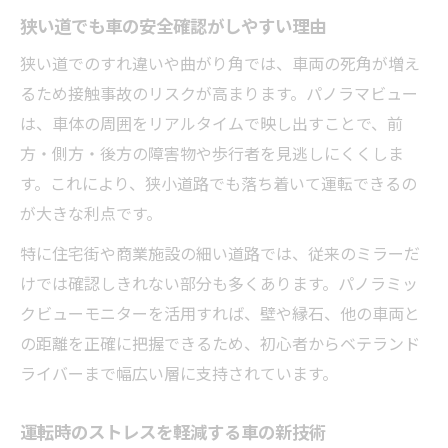
車内から死角を把握しやすいパノラマ技術
狭い道でも車の安全確認がしやすい理由
駐車が苦手な方におすすめの先進安全機能
狭い道でのすれ違いや曲がり角では、車両の死角が増え
車のパノラマビューで駐車時の不安を解消
るため接触事故のリスクが高まります。パノラマビュー
駐車苦手でも安心の車パノラミックビュー
は、車体の周囲をリアルタイムで映し出すことで、前
モニター
方・側方・後方の障害物や歩行者を見逃しにくくしま
車の先進安全機能で狭い駐車場も安心
す。これにより、狭小道路でも落ち着いて運転できるの
パノラマビュー搭載車が駐車を簡単にする
が大きな利点です。
理由
特に住宅街や商業施設の細い道路では、従来のミラーだ
車の死角確認がしやすい先進安全装備
けでは確認しきれない部分も多くあります。パノラミッ
後悔しないパノラミックビュー導入ポイント
クビューモニターを活用すれば、壁や縁石、他の車両と
車にパノラマビューを導入する際の注意点
の距離を正確に把握できるため、初心者からベテランド
パノラミックビューモニター導入で後悔し
ライバーまで幅広い層に支持されています。
ない選び方
運転時のストレスを軽減する車の新技術
車のパノラマビューモニター後付けのポイ