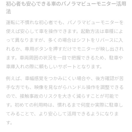
初心者も安心できる車のパノラマビューモニター活用
用術
法
車の安全走行を支えるパノラマ映像とは
運転に不慣れな初心者でも、パノラマビューモニターを
狭い場所で車の死角を減らすパノラマビュ
使えば安心して車を操作できます。起動方法は車種によ
ー効果
って異なりますが、多くの場合はシフトをリバースに入
パノラミックビューモニターで車の接触防
れるか、専用ボタンを押すだけでモニターが映し出され
止を強化
ます。車両周囲の状況を一目で把握できるため、駐車や
安全運転を支える車のパノラマ映像技術の魅力
車庫入れの際に頼もしいサポートとなります。
車のパノラマ映像が事故防止に役立つ理由
例えば、車幅感覚をつかみにくい場合や、後方確認が苦
安全運転を実現する車の先進映像技術
手な方でも、映像を見ながらハンドル操作を調整できる
家族を守る車のパノラマビューモニターの
ので、接触事故のリスクを大きく減らすことが可能で
強み
す。初めての利用時は、慣れるまで何度か実際に駐車し
てみることで、より安心して活用できるようになりま
運転ミスを減らす車のパノラマ映像サポー
す。
ト