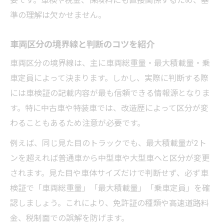
要です。車検や税金、保険料にも直接関係するため、基
準の理解は欠かせません。
車両区分の境界線と判断のコツを紹介
車両区分の境界線は、主に車両総重量・最大積載量・乗
車定員によって決まります。しかし、実際に判断する際
には車検証の記載内容が最も信頼できる情報源となりま
す。特に中古車や特装車では、改造歴によって区分が変
わることもあるため注意が必要です。
例えば、同じ見た目のトラックでも、最大積載量が2ト
ンを超えれば普通車から中型車や大型車へと区分が変更
されます。見た目や車体サイズだけで判断せず、必ず車
検証で「車両総重量」「最大積載量」「乗車定員」を確
認しましょう。これにより、免許証の種類や高速道路料
金、税制面での誤解を防げます。