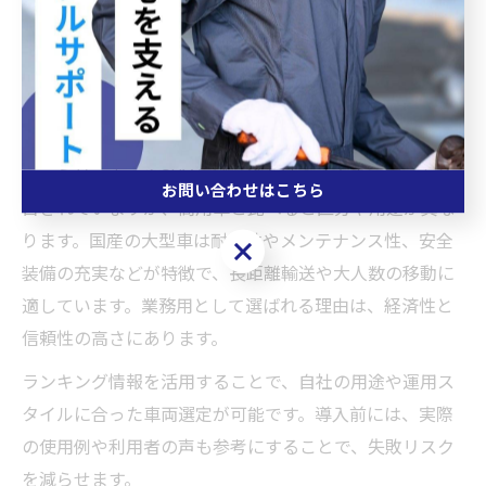
国産車の大型ランキングを見ると、トラックやバスが上
位を占めています。特に車両総重量や全長・全幅が大き
い車種ほど、輸送力や積載性に優れる傾向があります。
代表的な大型車両としては、10トン超の大型トラックや
大型観光バスなどが挙げられます。
ファミリーカーやSUVなど一般向けの「大きい車」も注
お問い合わせはこちら
目されていますが、商用車と比べると区分や用途が異な
ります。国産の大型車は耐久性やメンテナンス性、安全
お問い合わせはこちら
装備の充実などが特徴で、長距離輸送や大人数の移動に
適しています。業務用として選ばれる理由は、経済性と
信頼性の高さにあります。
ランキング情報を活用することで、自社の用途や運用ス
タイルに合った車両選定が可能です。導入前には、実際
の使用例や利用者の声も参考にすることで、失敗リスク
を減らせます。