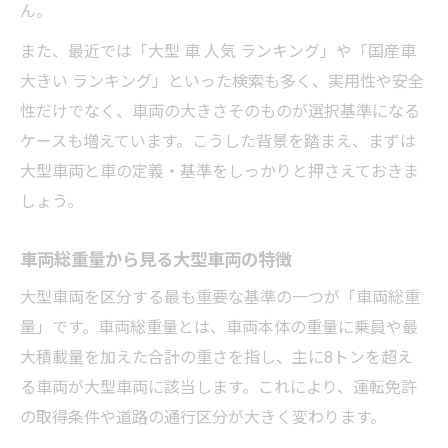
ん。
普通車から大型車まで免許の違いを整理
また、最近では「大型 車 人気 ランキング」や「国産車
大型車両運転に求められる条件と注意点
大きい ランキング」といった検索も多く、実用性や安全
中型車と大型車の免許区分の見分け方
性だけでなく、車両の大きさそのものが選択基準になる
大型車両のサイズ規定と注意点まとめ
ケースも増えています。こうした背景を踏まえ、まずは
車両サイズで変わる大型車両の規定を整理
大型車両と車の定義・基準をしっかりと押さえておきま
大型車両の全長や全幅など寸法を確認
しょう。
車の大型規定と運用時の注意点を解説
車両総重量から見る大型車両の特徴
普通車と大型車のサイズ比較で注意点把握
大型車両を区分する最も重要な基準の一つが「車両総重
大型車両導入時に知るべきチェック項目
量」です。車両総重量とは、車両本体の重量に乗員や最
商用車選びに役立つ車両区分の知識
大積載量を加えた合計の重さを指し、主に8トンを超え
車両区分の知識を商用車選びに活かす方法
る車両が大型車両に該当します。これにより、運転免許
大型車両と普通車の特徴を比較して選ぶ
の取得条件や道路の通行区分が大きく変わります。
事業に最適な大型車両の選定ポイント