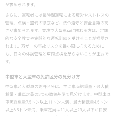
が求められます。
さらに、運転者には長時間運転による疲労やストレスの
管理、点検・整備の徹底など、法令遵守と安全意識の高
さが求められます。業務で大型車両に関わる方は、定期
的な安全教育や実践的な運転訓練を受けることが推奨さ
れます。万が一の事故リスクを最小限に抑えるために
も、日々の体調管理と車両点検を怠らないことが重要で
す。
中型車と大型車の免許区分の見分け方
中型車と大型車の免許区分は、主に車両総重量・最大積
載量・乗車定員の3つの数値基準で見分けます。中型車は
車両総重量7.5トン以上11トン未満、最大積載量4.5トン
以上6.5トン未満、乗車定員は11人以上29人以下が目安