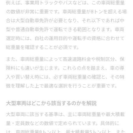
例えば、事業用トラックやバスなどは、この車両総重量
車両区分を理解して効率的な運用を実現
の数値が非常に重要です。車両総重量が8トンを超える場
中型車と大型車の導入判断の基準を提案
合は大型自動車免許が必要となり、それ以下であれば中
型や普通自動車免許で運転できる範囲となります。車両
選定時には、自社の運用目的や運転手の資格に合わせて
総重量を確認することが必須です。
また、車両総重量によって高速道路料金や税制区分、保
険料にも違いが生じます。これらの点を踏まえ、車の導
入や買い替え時には、必ず車両総重量の確認と、その特
徴を理解した上で最適な選択を行うことが重要です。
大型車両はどこから該当するのかを解説
大型車両に該当する基準は、主に車両総重量や最大積載
量・定員数などの数値で定められています。具体的に
は、車両総重量8トン以上、最大積載量5トン以上、また