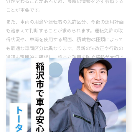
分が変わることがあるため、最新の情報を必ず参照する
ことが重要です。
また、車両の用途や運転者の免許区分、今後の運用計画
も踏まえて判断することが求められます。運転免許の取
得状況や、車両を使用する場面、積載物の種類によって
も最適な車両区分は異なります。最新の法改正や行政の
通知も定期的に確認し、誤った運用を防ぐ姿勢が大切で
す。
初心者の場合は、ディーラーや専門業者に相談するのも
有効です。経験者や事業者は、管理台帳を活用し、全車
両の区分と免許対応状況を定期的に点検することが推奨
されます。
国産車の大型ランキングから見る特徴