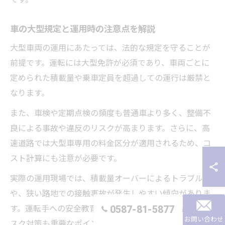
車の大型規定と運用時の注意点を解説
大型車両の運用にあたっては、法的な規定を守ることが
前提です。運転には大型免許が必須であり、車両ごとに
定められた積載量や乗車定員を超過しての運行は厳禁と
なります。
また、車検や定期点検の頻度も普通車より多く、整備不
良による事故や違反のリスクが高まります。さらに、高
速道路では大型車専用の料金区分が適用されるため、コ
スト計算にも注意が必要です。
実際の運用現場では、積載量オーバーによるトラブル
や、狭い路地での接触事故が発生しやすい傾向がありま
0587-81-5877
す。運転手への安全教育や、運行前点検の徹底など、リ
お問い合わせ
スク対策も重要なポイントです。