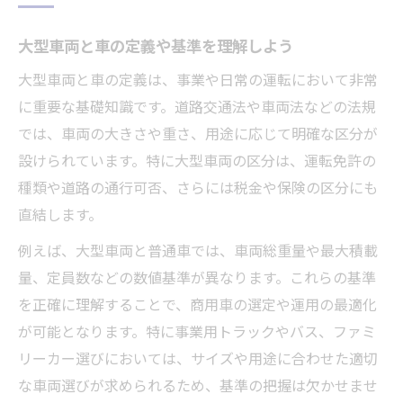
車両区分の境界線と判断のコツを紹介
大型車両と車の定義や基準を理解しよう
中型車と大型車の具体的な違いを把握
大型車両と車の定義は、事業や日常の運転において非常
車の大型区分を正確に見極める方法
に重要な基礎知識です。道路交通法や車両法などの法規
国産車の大型ランキングから見る特徴
では、車両の大きさや重さ、用途に応じて明確な区分が
中型車と大型車の違いを見極める方法
設けられています。特に大型車両の区分は、運転免許の
車の中型と大型の違いを見極める基準
種類や道路の通行可否、さらには税金や保険の区分にも
普通車と大型車の明確な違いを知ろう
直結します。
中型車と大型車の見分け方を解説
例えば、大型車両と普通車では、車両総重量や最大積載
車両区分ごとの特徴と選び方のポイント
量、定員数などの数値基準が異なります。これらの基準
ごつい車や大型車の選定基準を考える
を正確に理解することで、商用車の選定や運用の最適化
が可能となります。特に事業用トラックやバス、ファミ
運転免許と大型車両の関係を把握する
リーカー選びにおいては、サイズや用途に合わせた適切
大型車両に必要な運転免許の種類を解説
な車両選びが求められるため、基準の把握は欠かせませ
車の区分ごとに変わる免許要件を確認