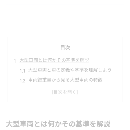
目次
大型車両とは何かその基準を解説
大型車両と車の定義や基準を理解しよう
車両総重量から見る大型車両の特徴
大型車両はどこから該当するのかを解説
普通車と大型車の違いを基準で確認
大型車両の分類方法とその根拠を知ろう
車両の分類と大型の境界線を知る
大型車両とは何かその基準を解説
普通車と大型車の分類基準を詳しく解説