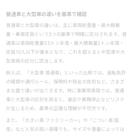
普通車と大型車の違いを基準で確認
普通車と大型車の違いは、主に車両総重量・最大積載
量・乗車定員という3つの基準で明確に区分されます。普
通車は車両総重量3.5トン未満・最大積載量2トン未満・
定員10人以下が基本となり、これを超えると中型車や大
型車両の区分に該当します。
例えば、「大型車 普通車」といった比較では、運転免許
の種類や通行ルール、保険料や税金の負担など、さまざ
まな面で違いが出てきます。特に事業用車両では、普通
車と大型車の区別を誤ると、違反や業務停止などリスク
が生じるため、基準の正確な理解が不可欠です。
また、「大きい車 ファミリーカー」や「ごつい 車 国
産」など人気の高い車種でも、サイズや重量によっては