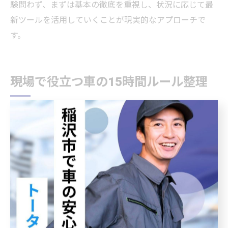
験問わず、まずは基本の徹底を重視し、状況に応じて最
新ツールを活用していくことが現実的なアプローチで
す。
現場で役立つ車の15時間ルール整理
車運行管理の15時間ルールはなぜ重要か
車の運行管理において「15時間ルール」は、現場で事故
や違反を未然に防ぐための根本的な基準です。これは、
運転者の拘束時間の最大値を定めることで、過労運転や
睡眠不足による判断ミスを減らし、安全な運行を確保す
るために設けられています。
なぜこれほどまでに重視されるのかというと、長時間の