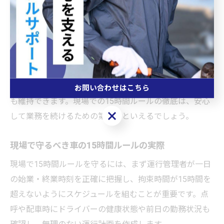
運転や拘束が続くと、身体的・精神的な疲労が蓄積し、
事故や法令違反のリスクが高まるからです。たとえば、
疲労による判断力の低下や集中力の散漫は、重大な交通
事故や違反につながるおそれがあります。
このルールを守ることで、ドライバー自身の健康や安全
を守るだけでなく、企業としての法令順守や社会的信頼
お問い合わせはこちら
も維持できます。現場での15時間ルールの徹底は、安心
お問い合わせはこちら
して業務を続けるための第一歩といえるでしょう。
現場で守るべき車の15時間ルールの実際
現場で15時間ルールを守るには、まず運行管理者が一日
の始業・終業時刻を正確に把握し、拘束時間が15時間を
超えないようにスケジュールを組むことが重要です。点
呼や配車時にドライバーの健康状態や前日の勤務状況も