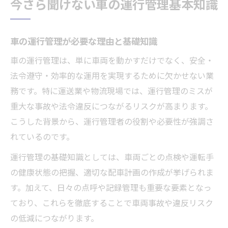
今さら聞けない車の運行管理基本知識
運行管理の違反リスクを減らすポイント
車の運行管理で起こりやすい違反例と対策
車の運行管理が必要な理由と基礎知識
車両管理ミスが法令違反につながる理由
車の運行管理は、単に車両を動かすだけでなく、安全・
運行管理で違反を防ぐための実践的チェッ
法令遵守・効率的な運用を実現するために欠かせない業
ク法
務です。特に運送業や物流現場では、運行管理のミスが
車の運行管理におけるリスク管理の基本と
重大な事故や法令違反につながるリスクが高まります。
は
こうした背景から、運行管理者の役割や必要性が強調さ
現場で生かせる車の違反リスク回避術
れているのです。
現場で役立つ車の15時間ルール整理
運行管理の基礎知識としては、車両ごとの点検や運転手
車運行管理の15時間ルールはなぜ重要か
の健康状態の把握、適切な配車計画の作成が挙げられま
現場で守るべき車の15時間ルールの実際
す。加えて、日々の点呼や記録管理も重要な要素となっ
車の拘束時間と15時間ルールの関係性解説
ており、これらを徹底することで車両事故や違反リスク
車の15時間ルール違反時のリスクとは
の低減につながります。