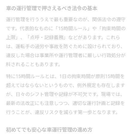
車運行管理者の基礎講習は必要か徹底解説
車の運行管理で押さえるべき法令の基本
車の運行管理資格取得で見落としがちな要
運行管理を行ううえで最も重要なのが、関係法令の遵守
素
です。代表的なものに「15時間ルール」や「拘束時間の
車の安全運行を支える実践テクニック
上限」、「点呼・記録義務」などがあります。これら
は、運転手の過労や事故を防ぐために設けられており、
車の安全運行管理で必須のチェック項目
違反した場合は事業所や運行管理者に厳しい行政処分が
車両管理と現場連携で事故リスクを減らす
科されることもあります。
方法
特に15時間ルールとは、1日の拘束時間が原則15時間を
車の運行管理でトラブルを未然に防ぐ工夫
超えてはならないというもので、例外規定も存在します
車の点呼や配車で気をつけたい運行管理術
が、日々のシフト管理や記録が不可欠です。現場では、
車の安全管理を実践するための具体例紹介
最新の法改正にも注意しつつ、適切な運行計画と記録を
行うことが、違反リスクを減らす第一歩となります。
初めてでも安心な車運行管理の進め方