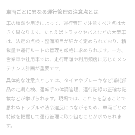
車運行管理で避けたい15時間ルールの落と
車両ごとに異なる運行管理の注意点とは
し穴
管理者を目指すなら押さえたい実務経験
車の種類や用途によって、運行管理で注意すべき点は大
きく異なります。たとえばトラックやバスなどの大型車
車運行管理者に必要な実務経験の内容とは
は、法定の点検・整備項目が細かく定められており、積
車の運行管理実務で養うべきスキルについ
載量や運行ルートの管理も厳格に求められます。一方、
て
営業車や社用車では、走行距離や利用頻度に応じたメン
車運行管理を深める現場経験の積み方
テナンス計画が重要です。
管理者になるための車運行管理経験の重要
具体的な注意点としては、タイヤやブレーキなど消耗部
性
品の定期点検、運転手の体調管理、運行記録の正確な記
車の運行管理実務で評価されるポイント
載などが挙げられます。現場では、これらを怠ることで
運行管理者資格取得の最適ルート解説
思わぬトラブルや法令違反につながるため、車両ごとの
車運行管理者資格取得の流れと注意点
特徴を把握して運行管理に取り組むことが求められま
車の運行管理者になるための受験資格条件
す。
実務経験と資格試験ルートの違いを比較