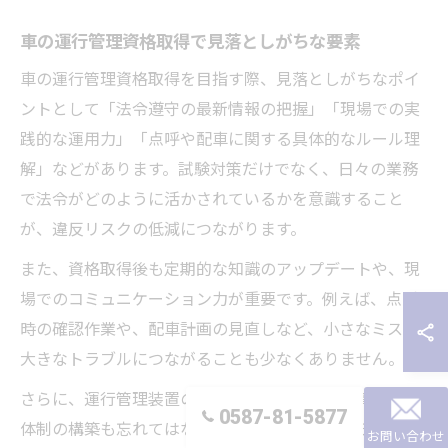
車の運行管理資格取得で見落としがちな要素
車の運行管理資格取得を目指す際、見落としがちなポイ
ントとして「法令遵守の最新情報の把握」「現場での実
践的な運用力」「点呼や配車に関する具体的なルール理
解」などがあります。試験対策だけでなく、日々の業務
で法令がどのように活かされているかを意識すること
が、違反リスクの低減につながります。
また、資格取得後も定期的な知識のアップデートや、現
場でのコミュニケーション力が重要です。例えば、点呼
時の確認作業や、配車計画の見直しなど、小さなミスが
大きなトラブルにつながることも少なくありません。
さらに、運行管理装置の活用や、会社全体での情報共有
0587-81-5877
体制の構築も忘れてはならない要素です。これらを意識
お問い合わせ