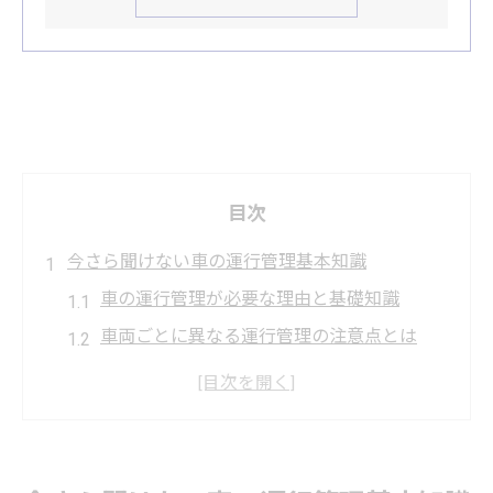
目次
今さら聞けない車の運行管理基本知識
車の運行管理が必要な理由と基礎知識
車両ごとに異なる運行管理の注意点とは
車の運行管理で押さえるべき法令の基本
初めてでも安心な車運行管理の進め方
車運行管理の原則と例外をわかりやすく解
説