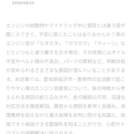
2026/06/23
エンジンの始動時やアイドリング中に普段とは違う音が
聞こえてきて、不安に感じたことはありませんか？車の
エンジン音が「カタカタ」「ガラガラ」「ウィーン」な
どといつもと違う響きを示す場合、その背景にはオイル
不足やベルト類の不具合、パーツの摩耗など、早期対処
が求められるさまざまな要因が潜んでいることがありま
す。本記事では、愛知県稲沢市・豊明市の生活圏で起こ
りやすい車のエンジン音異常について、音の特徴から考
えられる原因の絞り込み方や、走行継続の可否、迅速な
対応方法を徹底解説。異音から原因を素早く見極め、修
理費用を抑えながら重大故障を未然に防げる知識と、地
域ですぐ相談できる整備先を知ることができ、心配やト
ラブルの早期解決に役立ちます。