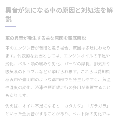
点
異音が気になる車の原因と対処法を解
車の異音発生時に慌てずできる対処法
説
エンジン音の違和感で考えられる故障例
車のエンジン音異常が示す代表的な故障例
車の異音が発生する主な原因を徹底解説
車の音の違和感で疑うべきパーツの故障
車のエンジン音が普段と違う場合、原因は多岐にわたり
車のエンジン音が変わるときの原因の切り
ます。代表的な要因としては、エンジンオイルの不足や
分け
劣化、ベルト類の緩みや劣化、パーツの摩耗、排気系や
車の故障サインを音の種類から推測するコ
吸気系のトラブルなどが挙げられます。これらは愛知県
ツ
稲沢市や豊明市のような都市部でも発生しやすく、気温
車の異常音が続く場合の修理が必要な場面
や湿度の変化、渋滞や短距離走行の多用が影響すること
ウィーン音やガラガラ音の発生ポイントは何か
もあります。
車のウィーン音が出る代表的な発生部位
例えば、オイル不足になると「カタカタ」「ガラガラ」
車のガラガラ音を引き起こす原因の見分け
といった金属音がすることがあり、ベルト類の劣化では
方