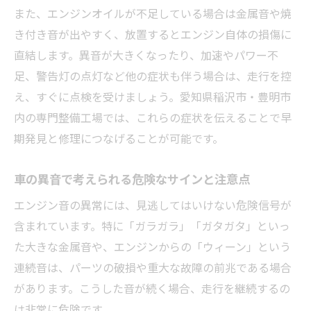
また、エンジンオイルが不足している場合は金属音や焼
車の異音がある場合の安全な行動選択肢
き付き音が出やすく、放置するとエンジン自体の損傷に
車のエンジン音の異常で安全運転を守る方
直結します。異音が大きくなったり、加速やパワー不
法
足、警告灯の点灯など他の症状も伴う場合は、走行を控
え、すぐに点検を受けましょう。愛知県稲沢市・豊明市
内の専門整備工場では、これらの症状を伝えることで早
期発見と修理につなげることが可能です。
車の異音で考えられる危険なサインと注意点
エンジン音の異常には、見逃してはいけない危険信号が
含まれています。特に「ガラガラ」「ガタガタ」といっ
た大きな金属音や、エンジンからの「ウィーン」という
連続音は、パーツの破損や重大な故障の前兆である場合
があります。こうした音が続く場合、走行を継続するの
は非常に危険です。