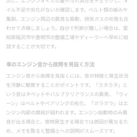
次に、エンジンオイルの量や汚れ具合をチェックし、オ
エンジンオイル不足が生む音の危険サインとは
イル不足や劣化がないか確認します。ベルト類の緩みや
車のエンジンオイル不足が招く異音の種類
亀裂、エンジン周辺の異常な振動、排気ガスの状態も合
車の音で分かるオイル不足の判断基準まと
わせて点検しましょう。自分で判断が難しい場合は、愛
め
知県稲沢市や豊明市の整備工場やディーラーへ早めに相
車のオイル切れ時に起こる金属音とリスク
談することが大切です。
車のオイル不足放置による重大故障の前兆
車のエンジン音変化が示す潤滑不良の兆候
車のエンジン音から故障を見抜く方法
音で知る車のトラブルと走行可否の判断基準
エンジン音から故障を見抜くには、音の特徴と発生状況
車の異音発生時に走行を続けてよい判断基
を冷静に観察することがポイントです。「カタカタ」と
準
いう音はタペットやバルブクリアランスの異常、「ウィ
ーン」はベルトやベアリングの劣化、「ガラガラ」はエ
車のエンジン音で見る緊急停止すべきサイ
ンジン内部の摩耗が疑われます。エンジン始動時のみ異
ン
音が出る場合と、常時発生する場合では原因が異なるた
車の音による走行可否と自己判断の落とし
め、メモを取ると整備士への説明がスムーズです。
穴