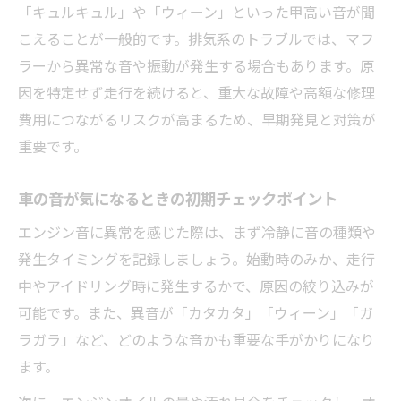
「キュルキュル」や「ウィーン」といった甲高い音が聞
車の異音ごとに疑われる部位と対処の目安
こえることが一般的です。排気系のトラブルでは、マフ
車の音からわかるベルト類や部品の異常
ラーから異常な音や振動が発生する場合もあります。原
車の異音が特定の瞬間に強まる場合の要因
因を特定せず走行を続けると、重大な故障や高額な修理
稲沢市や豊明市で相談できる車の不調時対応策
費用につながるリスクが高まるため、早期発見と対策が
重要です。
車の異音が出た際の相談先の選び方ポイン
ト
車の音が気になるときの初期チェックポイント
車のトラブル時に地域で頼れる整備先の特
エンジン音に異常を感じた際は、まず冷静に音の種類や
徴
発生タイミングを記録しましょう。始動時のみか、走行
車の音の異常を説明しやすい相談方法とは
中やアイドリング時に発生するかで、原因の絞り込みが
車の不調時に早期解決できる地域のメリッ
可能です。また、異音が「カタカタ」「ウィーン」「ガ
ト
ラガラ」など、どのような音かも重要な手がかりになり
車の点検や修理が即日依頼できる場合の流
ます。
れ