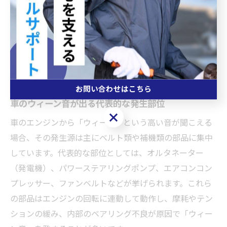
談・修理依頼がトラブル回避の最善策です。
ウィーン音やガラガラ音の発生ポイン
トは何か
お問い合わせはこちら
車のウィーン音が出る代表的な発生部位
お問い合わせはこちら
車のエンジンから「ウィーン」という高い音が聞こえる
場合、その発生源は主にベルト類や補機類の部品に集中
しています。代表的な部位としては、オルタネーター
（発電機）、パワーステアリングポンプ、エアコンコン
プレッサー、ファンベルトなどが挙げられます。これら
の部品はエンジンの回転に連動して動作し、摩耗やテン
ションの緩み、内部のベアリング不良が原因で「ウィー