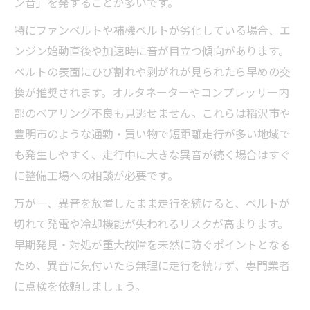
ン音」を発することが多いです。
特にファンベルトや補機ベルトが劣化している場合、エ
ンジン始動直後や加速時に音が目立つ傾向があります。
ベルトの表面にひび割れや剥がれが見られたら早めの交
換が推奨されます。オルタネーターやコンプレッサー内
部のベアリング不良も見逃せません。これらは稲沢市や
豊明市のような通勤・買い物で短距離走行が多い地域で
も発生しやすく、走行中に大きな異音が続く場合はすぐ
に整備工場への相談が必要です。
万が一、異音を放置したまま走行を続けると、ベルトが
切れて発電や冷却機能が失われるリスクが高まります。
早期発見・対処が重大故障を未然に防ぐポイントとなる
ため、異音に気付いたら無理に走行を続けず、専門業者
に点検を依頼しましょう。