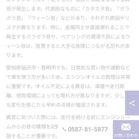
音が発生します。代表的なものに「カタカタ音」「ガラ
ガラ音」「ウィーン音」などがあり、それぞれ原因やリ
スクが異なります。特に、金属同士が直接擦れることで
発生するガラガラ音や、ベアリングの潤滑不良によるウ
ィーン音は、放置すると大きな故障につながる恐れがあ
ります。
愛知県稲沢市・豊明市でも、日常的な買い物や通勤など
で車を使う方が多いため、エンジンオイルの管理は非常
に重要です。オイル不足による異音は、車種や走行距
離、使用環境によっても現れ方が異なりますが、少しで
も変化を感じたら早めの点検が推奨されます。
異音に気づいた際には、走行を続ける前にエンジンルー
ムからの音の種類を記録し、整備工場やディーラーに相
0587-81-5877
お問い合わせ
談することが重要です。特に「カタカタ」「ウィーン」