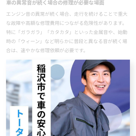
車の異常音が続く場合の修理が必要な場面
エンジン音の異常が続く場合、走行を続けることで重大
な故障や高額な修理費用につながる危険性があります。
特に「ガラガラ」「カタカタ」といった金属音や、始動
時の「ウィーン」など明らかに普段と異なる音が続く場
合は、速やかな修理依頼が必要です。
修理が必要な場面の判断ポイントとしては、音が大きく
なる、振動が強まる、警告灯が点灯する、オイル漏れや
焦げた臭いがする場合などが挙げられます。こうした症
状が確認できたら、自己判断での走行は控え、直ちに整
備工場へ連絡しましょう。
愛知県稲沢市・豊明市であれば、地域密着型の整備工場
やディーラーが迅速な点検・修理に対応してくれます。
異常音の放置は安全面でもリスクが高いため、早めの相